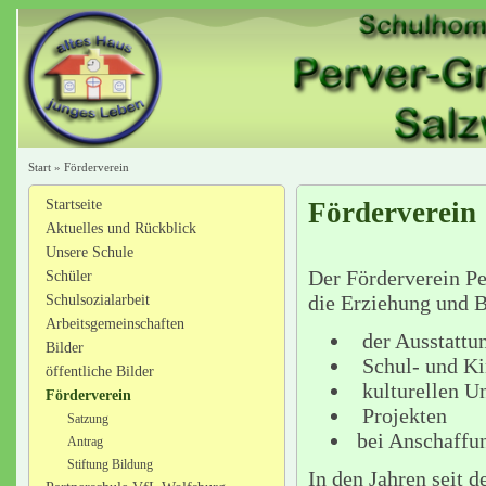
Start
»
Förderverein
Startseite
Förderverein 
Aktuelles und Rückblick
Unsere Schule
Der Förderverein Pe
Schüler
die Erziehung und B
Schulsozialarbeit
Arbeitsgemeinschaften
der Ausstattun
Bilder
Schul- und Ki
öffentliche Bilder
kulturellen U
Förderverein
Projekten
Satzung
bei Anschaffun
Antrag
Stiftung Bildung
In den Jahren seit 